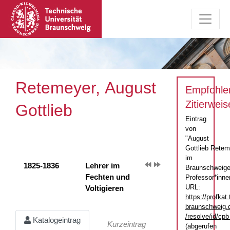
Retemeyer, August
Empfohle
Zitierweis
Gottlieb
Eintrag
von
"August
Gottlieb Retem
im
1825-1836
Lehrer im
Braunschweige
Fechten und
Professor*inne
URL:
Voltigieren
https://profkat.
braunschweig.
/resolve/id/c
Katalogeintrag
Kurzeintrag
(abgerufen