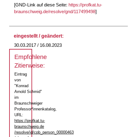
[GND-Link auf diese Seite:
https://profkat.tu-
braunschweig.de/resolve/gnd/117499498
]
eingestellt / geändert:
30.03.2017 / 16.08.2023
Empfohlene
Zitierweise:
Eintrag
von
"Konrad
Arnold Schmid"
im
Braunschweiger
Professor*innenkatalog,
URL:
https://profkat.tu-
braunschweig.de
/resolve/id/cpb_person_00000463