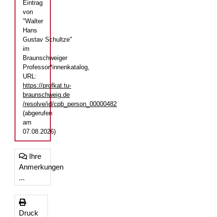
Eintrag
von
"Walter
Hans
Gustav Schultze"
im
Braunschweiger
Professor*innenkatalog,
URL:
https://profkat.tu-
braunschweig.de
/resolve/id/cpb_person_00000482
(abgerufen
am
07.08.2026)
Ihre
Anmerkungen
...
Druck