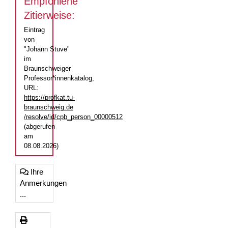
Empfohlene
Zitierweise:
Eintrag
von
"Johann Stuve"
im
Braunschweiger
Professor*innenkatalog,
URL:
https://profkat.tu-
braunschweig.de
/resolve/id/cpb_person_00000512
(abgerufen
am
08.08.2026)
Ihre
Anmerkungen
...