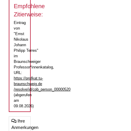
Empfohlene
Zitierweise:
Eintrag
von
"Ernst
Nikolaus
Johann
Philipp Terres"
im
Braunschweiger
Professor*innenkatalog,
URL:
https://profkat.tu-
braunschweig.de
/resolve/id/cpb_person_00000520
(abgerufen
am
09.08.2026)
Ihre
Anmerkungen