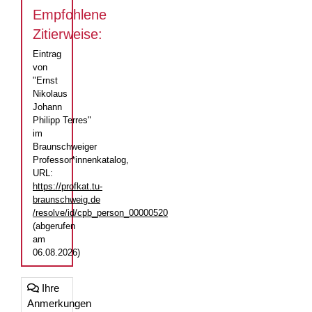
Empfohlene
Zitierweise:
Eintrag
von
"Ernst
Nikolaus
Johann
Philipp Terres"
im
Braunschweiger
Professor*innenkatalog,
URL:
https://profkat.tu-
braunschweig.de
/resolve/id/cpb_person_00000520
(abgerufen
am
06.08.2026)
Ihre
Anmerkungen