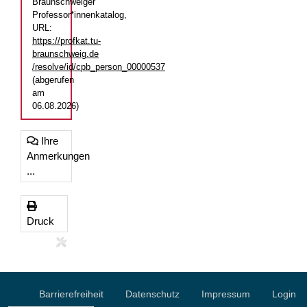
Braunschweiger
Professor*innenkatalog,
URL:
https://profkat.tu-
braunschweig.de
/resolve/id/cpb_person_00000537
(abgerufen
am
06.08.2026)
Ihre
Anmerkungen
...
Druck
Barrierefreiheit
Datenschutz
Impressum
Login