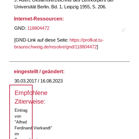
Universität Berlin. Bd. 1. Leipzig 1955, S. 206.
Internet-Ressourcen:
GND:
118804472
[GND-Link auf diese Seite:
https://profkat.tu-
braunschweig.de/resolve/gnd/118804472
]
eingestellt / geändert:
30.03.2017 / 16.08.2023
Empfohlene
Zitierweise:
Eintrag
von
"Alfred
Ferdinand Vierkandt"
im