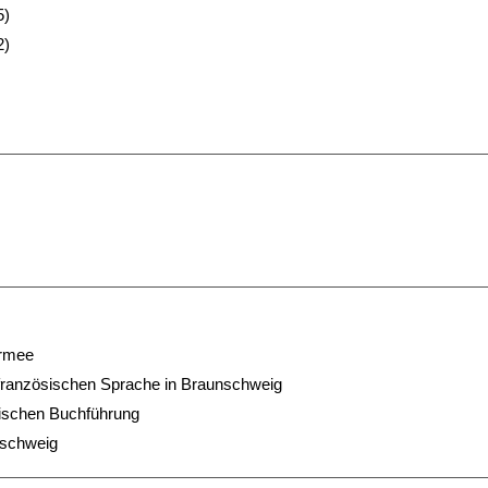
5)
2)
Armee
d französischen Sprache in Braunschweig
enischen Buchführung
nschweig