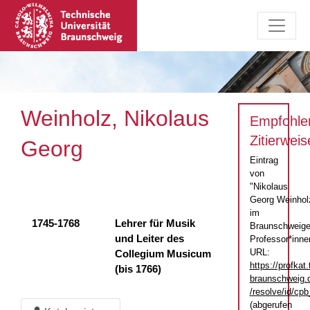
Weinholz, Nikolaus
Empfohle
Zitierweis
Georg
Eintrag
von
"Nikolaus
Georg Weinhol
im
1745-1768
Lehrer für Musik
Braunschweige
und Leiter des
Professor*inne
URL:
Collegium Musicum
https://profkat.
(bis 1766)
braunschweig.
/resolve/id/c
(abgerufen