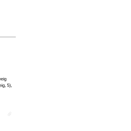
weig
ig, 5),