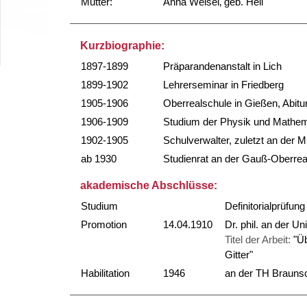
Mutter:
Anna Weisel‚ geb. Heil
Kurzbiographie:
1897-1899
Präparandenanstalt in Lich
1899-1902
Lehrerseminar in Friedberg
1905-1906
Oberrealschule in Gießen, Abitu
1906-1909
Studium der Physik und Mathema
1902-1905
Schulverwalter, zuletzt an der M
ab 1930
Studienrat an der Gauß-Oberrea
akademische Abschlüsse:
Studium
Definitorialprüfu
Promotion
14.04.1910
Dr. phil. an der Un
Titel der Arbeit:
"Ü
Gitter"
Habilitation
1946
an der TH Brauns