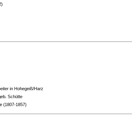
2)
iter in Hohegeiß/Harz
geb. Schütte
e (1807-1857)