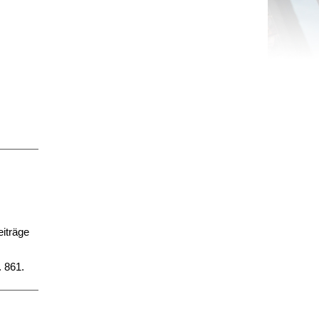
iträge
. 861.