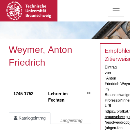
Weymer, Anton
Empfohle
Zitierweis
Friedrich
Eintrag
von
"Anton
Friedrich Wey
im
1745-1752
Lehrer im
Braunschweige
Fechten
Professor*inne
URL:
https://profkat.
braunschweig.
Katalogeintrag
Langeintrag
/resolve/id/c
(abgerufen