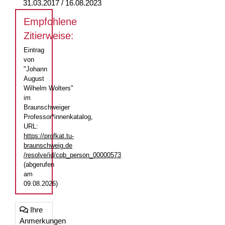
31.03.2017 / 16.08.2023
Empfohlene
Zitierweise:
Eintrag
von
"Johann
August
Wilhelm Wolters"
im
Braunschweiger
Professor*innenkatalog,
URL:
https://profkat.tu-
braunschweig.de
/resolve/id/cpb_person_00000573
(abgerufen
am
09.08.2026)
Ihre
Anmerkungen