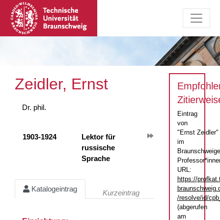
Zeidler, Ernst
Empfohle
Zitierweis
Dr. phil.
Eintrag
von
"Ernst Zeidler"
1903-1924
Lektor für
im
russische
Braunschweige
Sprache
Professor*inne
URL:
https://profkat.
braunschweig.
Katalogeintrag
Kurzeintrag
/resolve/id/c
(abgerufen
am