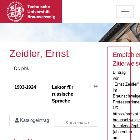
Zeidler, Ernst
Empfohle
Zitierweis
Dr. phil.
Eintrag
von
"Ernst Zeidler"
1903-1924
Lektor für
im
russische
Braunschweige
Sprache
Professor*inne
URL:
https://profkat.
braunschweig.
Katalogeintrag
Kurzeintrag
/resolve/id/c
(abgerufen
am