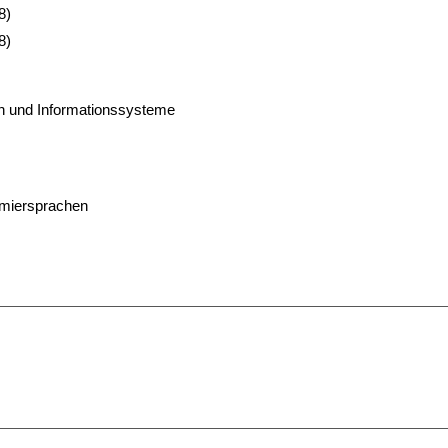
8)
8)
en und Informationssysteme
miersprachen