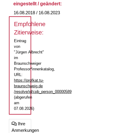
eingestellt / geändert:
16.08.2018 / 16.08.2023
Empfohlene
Zitierweise:
Eintrag
von
"Jürgen Albrecht"
im
Braunschweiger
Professor*innenkatalog,
URL:
https://profkat.tu-
braunschweig.de
/resolve/id/cpb_person_00000589
(abgerufen
am
07.08.2026)
Ihre
Anmerkungen