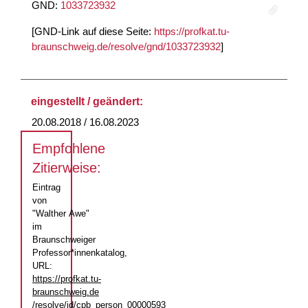
GND:
1033723932
[GND-Link auf diese Seite:
https://profkat.tu-
braunschweig.de/resolve/gnd/1033723932
]
eingestellt / geändert:
20.08.2018 / 16.08.2023
Empfohlene
Zitierweise:
Eintrag
von
"Walther Awe"
im
Braunschweiger
Professor*innenkatalog,
URL:
https://profkat.tu-
braunschweig.de
/resolve/id/cpb_person_00000593