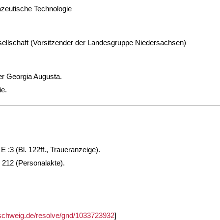
mazeutische Technologie
llschaft (Vorsitzender der Landesgruppe Niedersachsen)
r Georgia Augusta.
ie.
E :3 (Bl. 122ff., Traueranzeige).
 212 (Personalakte).
unschweig.de/resolve/gnd/1033723932
]