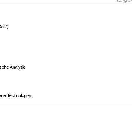
Langein
1967)
sche Analytik
ene Technologien