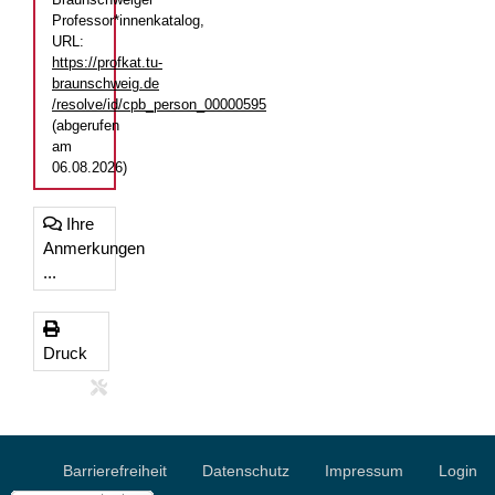
Professor*innenkatalog,
URL:
https://profkat.tu-
braunschweig.de
/resolve/id/cpb_person_00000595
(abgerufen
am
06.08.2026)
Ihre
Anmerkungen
...
Druck
Barrierefreiheit
Datenschutz
Impressum
Login