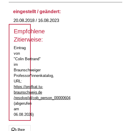
eingestellt / geändert:
20.08.2018 / 16.08.2023
Empfohlene
Zitierweise:
Eintrag
von
"Colin Bertrand"
im
Braunschweiger
Professor*innenkatalog,
URL:
https://profkat.tu-
braunschweig.de
/resolve/id/cpb_person_00000604
(abgerufen
am
06.08.2026)
Ihre