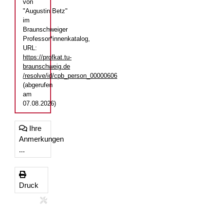
von
"Augustin Betz"
im
Braunschweiger
Professor*innenkatalog,
URL:
https://profkat.tu-
braunschweig.de
/resolve/id/cpb_person_00000606
(abgerufen
am
07.08.2026)
Ihre
Anmerkungen
...
Druck