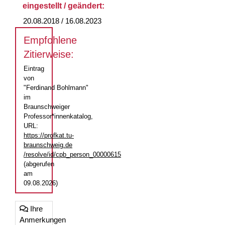
eingestellt / geändert:
20.08.2018 / 16.08.2023
Empfohlene
Zitierweise:
Eintrag
von
"Ferdinand Bohlmann"
im
Braunschweiger
Professor*innenkatalog,
URL:
https://profkat.tu-
braunschweig.de
/resolve/id/cpb_person_00000615
(abgerufen
am
09.08.2026)
Ihre
Anmerkungen