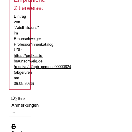
Zitierweise:
Eintrag
von
"Adolf Brauns"
im
Braunschweiger
Professor*innenkatalog,
URL:
https://profkat.tu-
braunschweig.de
/resolve/id/cpb_person_00000624
(abgerufen
am
06.08.2026)
Ihre
Anmerkungen
...