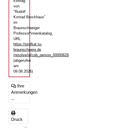
Eintrag
von
"Rudolf
Konrad Brockhaus"
im
Braunschweiger
Professor*innenkatalog,
URL:
https://profkat.tu-
braunschweig.de
/resolve/id/cpb_person_00000626
(abgerufen
am
09.08.2026)
Ihre
Anmerkungen
...
Druck