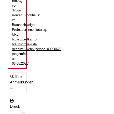
Eintrag
von
"Rudolf
Konrad Brockhaus"
im
Braunschweiger
Professor*innenkatalog,
URL:
https://profkat.tu-
braunschweig.de
/resolve/id/cpb_person_00000626
(abgerufen
am
06.08.2026)
Ihre
Anmerkungen
...
Druck