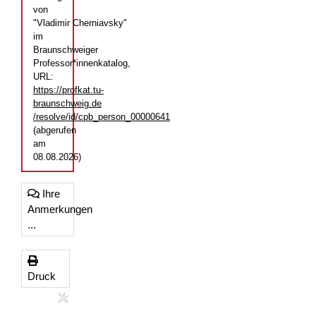
von
"Vladimir Cherniavsky"
im
Braunschweiger
Professor*innenkatalog,
URL:
https://profkat.tu-
braunschweig.de
/resolve/id/cpb_person_00000641
(abgerufen
am
08.08.2026)
Ihre
Anmerkungen
...
Druck