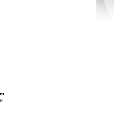
r
den
er