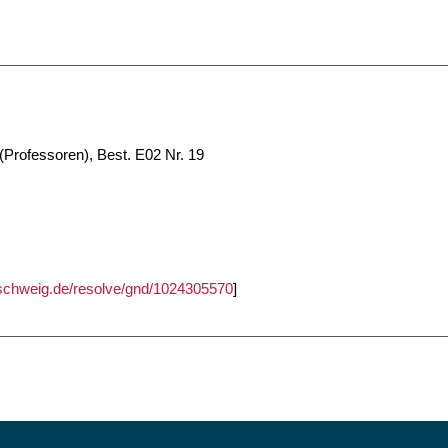
Professoren), Best. E02 Nr. 19
unschweig.de/resolve/gnd/1024305570
]