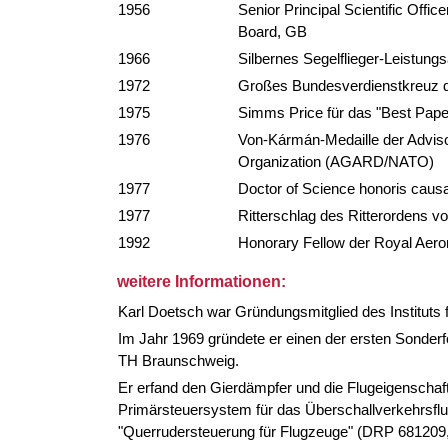
1956
Senior Principal Scientific Offic
Board, GB
1966
Silbernes Segelflieger-Leistung
1972
Großes Bundesverdienstkreuz d
1975
Simms Price für das "Best Pape
1976
Von-Kármán-Medaille der Adviso
Organization (AGARD/NATO)
1977
Doctor of Science honoris causa
1977
Ritterschlag des Ritterordens 
1992
Honorary Fellow der Royal Aeron
weitere Informationen:
Karl Doetsch war Gründungsmitglied des Instituts
Im Jahr 1969 gründete er einen der ersten Sonde
TH Braunschweig.
Er erfand den Gierdämpfer und die Flugeigenschaft
Primärsteuersystem für das Überschallverkehrsflugz
"Querrudersteuerung für Flugzeuge" (DRP 681209, 19