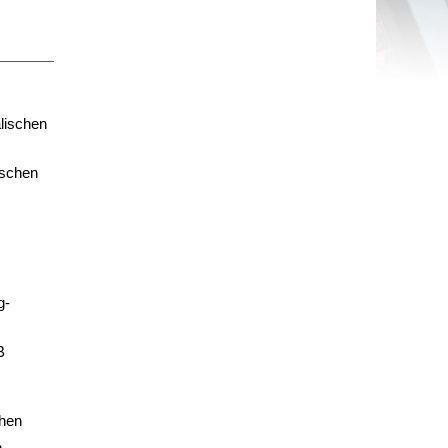
lischen
tschen
g-
B
chen
n