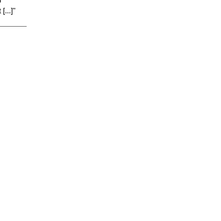
...]"