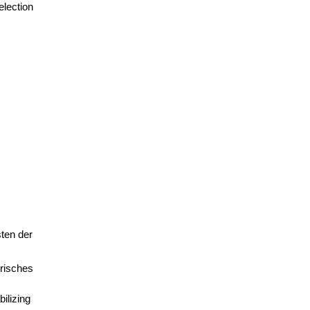
election
ten der
trisches
ilizing