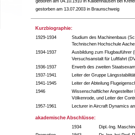
geboren am 04.10.1910 in Kaldenhausen bei Krefe
gestorben am 13.07.2003 in Braunschweig
Kurzbiographie:
1929-1934
Studium des Machinenbaus (Schw
Technischen Hochschule Aache
1934-1937
Ausbildung zum Flugbauführer (F
Versuchsanstalt für Luftfahrt (D
1936-1937
Erwerb des zweiten Staatsexame
1937-1941
Leiter der Gruppe Längsstabilitä
1941-1945
Leiter der Abteilung Flugeigensc
1946
Wissenschaftlicher Angestellter 
Völkenrode, und Leiter der Cont
1957-1961
Lecturer in Aircraft Dynamics a
akademische Abschlüsse:
1934
Dipl.-Ing. Maschi
Promotion
1943
Dr.-Ing. bei Prof.