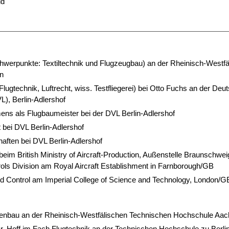
ld
erpunkte: Textiltechnik und Flugzeugbau) an der Rheinisch-Westfä
n
lugtechnik, Luftrecht, wiss. Testfliegerei) bei Otto Fuchs an der Deu
VL), Berlin-Adlershof
ns als Flugbaumeister bei der DVL Berlin-Adlershof
t bei DVL Berlin-Adlershof
haften bei DVL Berlin-Adlershof
beim British Ministry of Aircraft-Production, Außenstelle Braunschwei
rols Division am Royal Aircraft Establishment in Farnborough/GB
nd Control am Imperial College of Science and Technology, London/G
nenbau an der Rheinisch-Westfälischen Technischen Hochschule Aa
 Dr. Hoff im Fach Flugtechnik an der Technischen Hochschule zu Berli