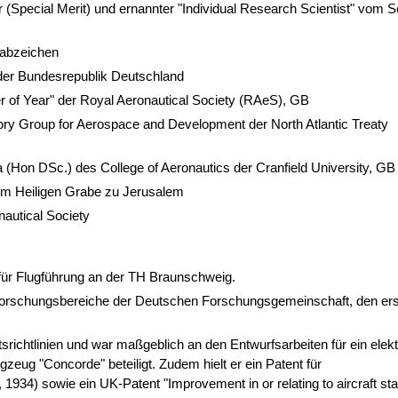
er (Special Merit) und ernannter "Individual Research Scientist" vom S
sabzeichen
er Bundesrepublik Deutschland
r of Year" der Royal Aeronautical Society (RAeS), GB
ry Group for Aerospace and Development der North Atlantic Treaty
 (Hon DSc.) des College of Aeronautics der Cranfield University, GB
vom Heiligen Grabe zu Jerusalem
autical Society
 für Flugführung an der TH Braunschweig.
rforschungsbereiche der Deutschen Forschungsgemeinschaft, den ers
srichtlinien und war maßgeblich an den Entwurfsarbeiten für ein elek
eug "Concorde" beteiligt. Zudem hielt er ein Patent für
34) sowie ein UK-Patent "Improvement in or relating to aircraft stab