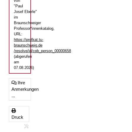
von
"Paul
Josef Eberle"
im
Braunschweiger
Professor*innenkatalog,
URL:
https://profkat.tu-
braunschweig.de
/resolve/id/cpb_person_00000658
(abgerufen
am
07.08.2026)
Ihre
Anmerkungen
...
Druck