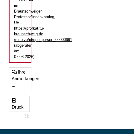
im
Braunschweiger
Professor*innenkatalog,
URL:
https://profkat.tu-
braunschweig.de
/resolve/id/cpb_person_00000661
(abgerufen
am
07.08.2026)
Ihre
Anmerkungen
...
Druck