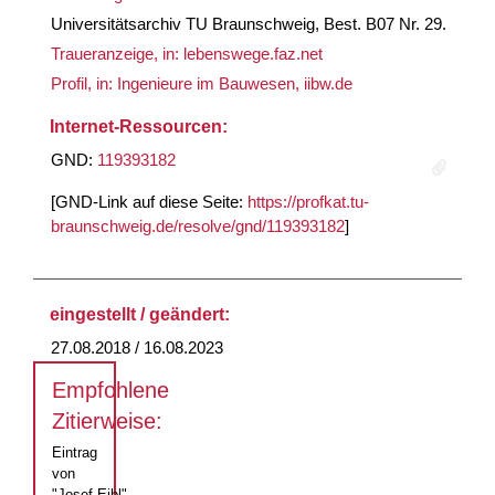
Universitätsarchiv TU Braunschweig, Best. B07 Nr. 29.
Traueranzeige, in: lebenswege.faz.net
Profil, in: Ingenieure im Bauwesen, iibw.de
Internet-Ressourcen:
GND:
119393182
[GND-Link auf diese Seite:
https://profkat.tu-
braunschweig.de/resolve/gnd/119393182
]
eingestellt / geändert:
27.08.2018 / 16.08.2023
Empfohlene
Zitierweise:
Eintrag
von
"Josef Eibl"