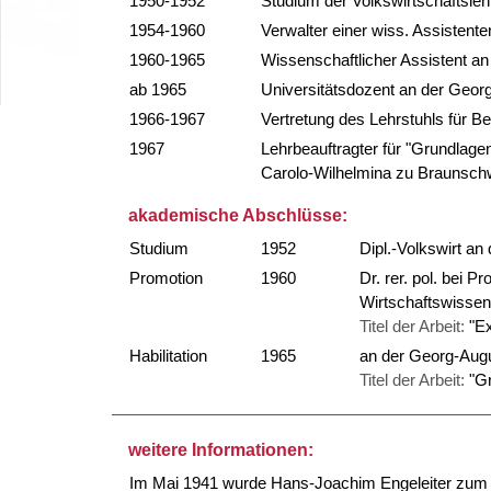
1950-1952
Studium der Volkswirtschaftsleh
1954-1960
Verwalter einer wiss. Assistent
1960-1965
Wissenschaftlicher Assistent an
ab 1965
Universitätsdozent an der Georg
1966-1967
Vertretung des Lehrstuhls für B
1967
Lehrbeauftragter für "Grundlage
Carolo-Wilhelmina zu Braunsch
akademische Abschlüsse:
Studium
1952
Dipl.-Volkswirt an
Promotion
1960
Dr. rer. pol. bei P
Wirtschaftswissen
Titel der Arbeit:
"E
Habilitation
1965
an der Georg-Augu
Titel der Arbeit:
"G
weitere Informationen:
Im Mai 1941 wurde Hans-Joachim Engeleiter zum 