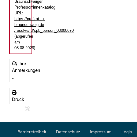
Braunschweiger
Professor*innenkatalog,
URL:
https://profkat.tu-
braunschweig.de
/resolve/id/cpb_person_00000670
(abgerufen
am
08.08.2026)
Ihre
Anmerkungen
...
Druck
Barrierefreiheit
Datenschutz
Impressum
Login