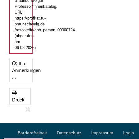
Braunschweiger
Professor*innenkatalog,
URL:
https://profkat.tu-
braunschweig.de
/resolve/id/cpb_person_00000724
(abgerufen
am
06.08.2026)
Ihre
Anmerkungen
...
Druck
Barrierefreiheit
Datenschutz
Impressum
Login