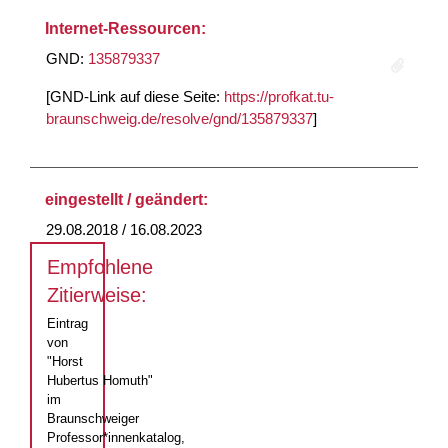
Internet-Ressourcen:
GND:
135879337
[GND-Link auf diese Seite:
https://profkat.tu-
braunschweig.de/resolve/gnd/135879337
]
eingestellt / geändert:
29.08.2018 / 16.08.2023
Empfohlene
Zitierweise:
Eintrag
von
"Horst
Hubertus Homuth"
im
Braunschweiger
Professor*innenkatalog,