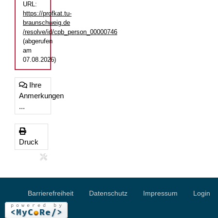
URL:
https://profkat.tu-
braunschweig.de
/resolve/id/cpb_person_00000746
(abgerufen
am
07.08.2026)
Ihre
Anmerkungen
...
Druck
Barrierefreiheit
Datenschutz
Impressum
Login