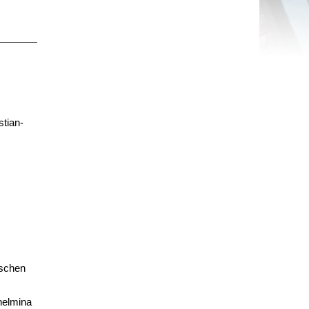
stian-
ischen
helmina