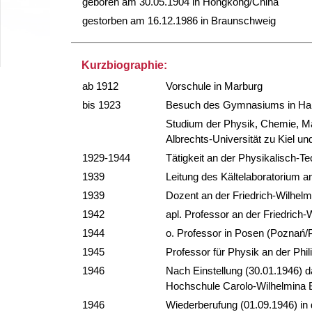
geboren am 30.05.1904 in Hongkong/China
gestorben am 16.12.1986 in Braunschweig
Kurzbiographie:
ab 1912
Vorschule in Marburg
bis 1923
Besuch des Gymnasiums in Hall
Studium der Physik, Chemie, Mat
Albrechts-Universität zu Kiel un
1929-1944
Tätigkeit an der Physikalisch-Te
1939
Leitung des Kältelaboratorium a
1939
Dozent an der Friedrich-Wilhelms
1942
apl. Professor an der Friedrich-
1944
o. Professor in Posen (Poznań/
1945
Professor für Physik an der Phi
1946
Nach Einstellung (30.01.1946) 
Hochschule Carolo-Wilhelmina
1946
Wiederberufung (01.09.1946) in