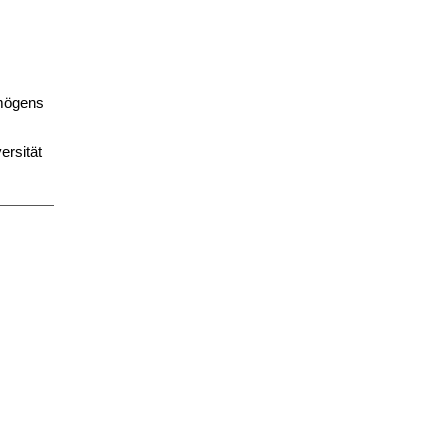
rmögens
ersität