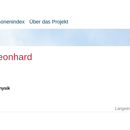
sonenindex
Über das Projekt
Leonhard
hysik
Langein