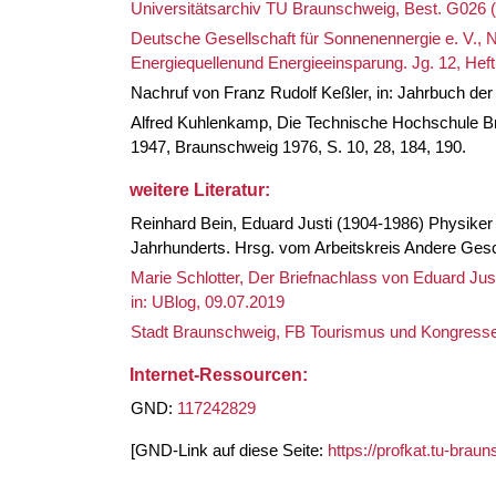
Universitätsarchiv TU Braunschweig, Best. G026 
Deutsche Gesellschaft für Sonnenennergie e. V., Na
Energiequellenund Energieeinsparung. Jg. 12, Heft
Nachruf von Franz Rudolf Keßler, in: Jahrbuch de
Alfred Kuhlenkamp, Die Technische Hochschule Br
1947, Braunschweig 1976, S. 10, 28, 184, 190.
weitere Literatur:
Reinhard Bein, Eduard Justi (1904-1986) Physiker
Jahrhunderts. Hrsg. vom Arbeitskreis Andere Gesc
Marie Schlotter, Der Briefnachlass von Eduard Jus
in: UBlog, 09.07.2019
Stadt Braunschweig, FB Tourismus und Kongresse,
Internet-Ressourcen:
GND:
117242829
[GND-Link auf diese Seite:
https://profkat.tu-bra