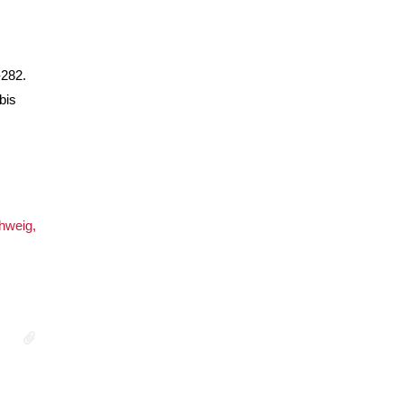
-282.
bis
hweig,