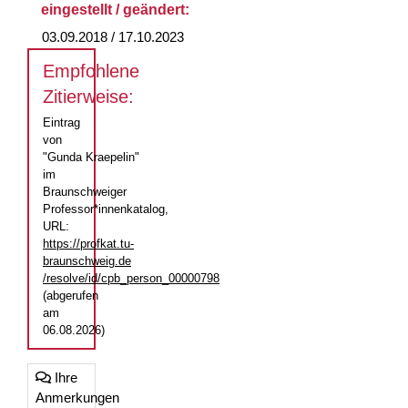
eingestellt / geändert:
03.09.2018 / 17.10.2023
Empfohlene
Zitierweise:
Eintrag
von
"Gunda Kraepelin"
im
Braunschweiger
Professor*innenkatalog,
URL:
https://profkat.tu-
braunschweig.de
/resolve/id/cpb_person_00000798
(abgerufen
am
06.08.2026)
Ihre
Anmerkungen