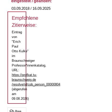
eingestellt / geändert:
03.09.2018 / 16.09.2025
Empfohlene
Zitierweise:
Eintrag
von
"Erich
Paul
Otto Kulke"
im
Braunschweiger
Professor*innenkatalog,
URL:
https://profkat.tu-
braunschweig.de
/resolve/id/cpb_person_00000804
(abgerufen
am
09.08.2026)
Ihre