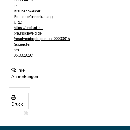
Otto Leilich"
im
Braunschweiger
Professor*innenkatalog,
URL:
https://profkat.tu-
braunschweig.de
/resolve/id/cpb_person_00000815
(abgerufen
am
06.08.2026)
Ihre
Anmerkungen
...
Druck