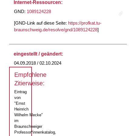
Internet-Ressourcen:
GND:
1089124228
[GND-Link auf diese Seite:
https://profkat.tu-
braunschweig.de/resolve/gnd/1089124228
]
eingestellt / geändert:
04.09.2018 / 02.10.2024
Empfohlene
Zitierweise:
Eintrag
von
"Ernst
Heinrich
Wilhelm Mecke"
im
Braunschweiger
Professor*innenkatalog,