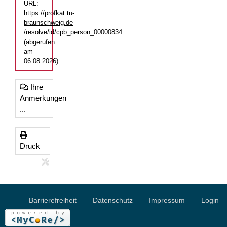
URL:
https://profkat.tu-
braunschweig.de
/resolve/id/cpb_person_00000834
(abgerufen
am
06.08.2026)
Ihre
Anmerkungen
...
Druck
Barrierefreiheit
Datenschutz
Impressum
Login