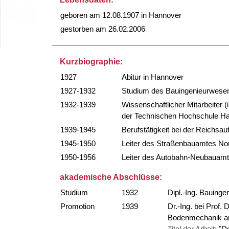
geboren am 12.08.1907 in Hannover
gestorben am 26.02.2006
Kurzbiographie:
1927
Abitur in Hannover
1927-1932
Studium des Bauingenieurwesen
1932-1939
Wissenschaftlicher Mitarbeiter
der Technischen Hochschule H
1939-1945
Berufstätigkeit bei der Reichs
1945-1950
Leiter des Straßenbauamtes No
1950-1956
Leiter des Autobahn-Neubauamt
akademische Abschlüsse:
Studium
1932
Dipl.-Ing. Bauing
Promotion
1939
Dr.-Ing. bei Prof.
Bodenmechanik an
Titel der Arbeit:
"De