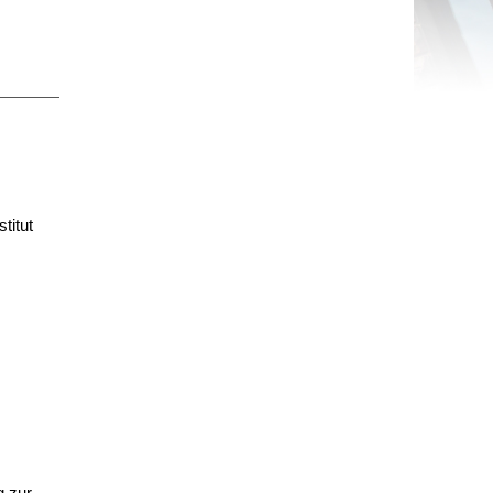
titut
g zur