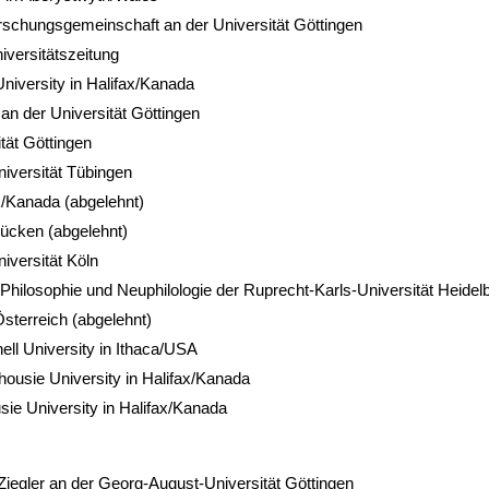
rschungsgemeinschaft an der Universität Göttingen
versitätszeitung
niversity in Halifax/Kanada
 an der Universität Göttingen
tät Göttingen
niversität Tübingen
ax/Kanada (abgelehnt)
rücken (abgelehnt)
iversität Köln
Philosophie und Neuphilologie der Ruprecht-Karls-Universität Heidel
Österreich (abgelehnt)
ll University in Ithaca/USA
housie University in Halifax/Kanada
ie University in Halifax/Kanada
s Ziegler an der Georg-August-Universität Göttingen