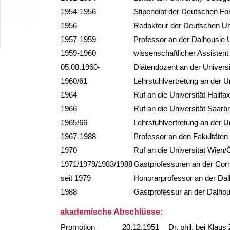
1954-1956
Stipendiat der Deutschen Fo
1956
Redakteur der Deutschen Uni
1957-1959
Professor an der Dalhousie U
1959-1960
wissenschaftlicher Assistent
05.08.1960-
Diätendozent an der Universi
1960/61
Lehrstuhlvertretung an der U
1964
Ruf an die Universität Halif
1966
Ruf an die Universität Saarb
1965/66
Lehrstuhlvertretung an der Un
1967-1988
Professor an den Fakultäten 
1970
Ruf an die Universität Wien/
1971/1979/1983/1988
Gastprofessuren an der Corne
seit 1979
Honorarprofessor an der Dal
1988
Gastprofessur an der Dalhous
akademische Abschlüsse:
Promotion
20.12.1951
Dr. phil. bei Klau