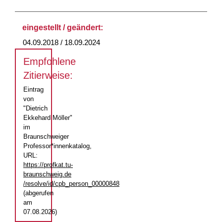
eingestellt / geändert:
04.09.2018 / 18.09.2024
Empfohlene
Zitierweise:
Eintrag
von
"Dietrich
Ekkehard Möller"
im
Braunschweiger
Professor*innenkatalog,
URL:
https://profkat.tu-
braunschweig.de
/resolve/id/cpb_person_00000848
(abgerufen
am
07.08.2026)