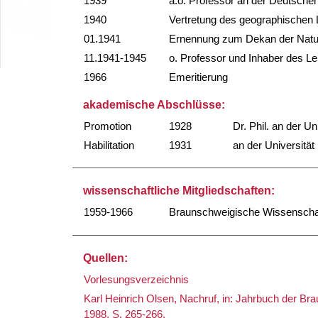
1939
a.o. Professor an der Deutsche
1940
Vertretung des geographischen L
01.1941
Ernennung zum Dekan der Naturw
11.1941-1945
o. Professor und Inhaber des Le
1966
Emeritierung
akademische Abschlüsse:
Promotion
1928
Dr. Phil. an der U
Habilitation
1931
an der Universität
wissenschaftliche Mitgliedschaften:
1959-1966
Braunschweigische Wissenschaftl
Quellen:
Vorlesungsverzeichnis
Karl Heinrich Olsen, Nachruf, in: Jahrbuch der B
1988, S. 265-266.