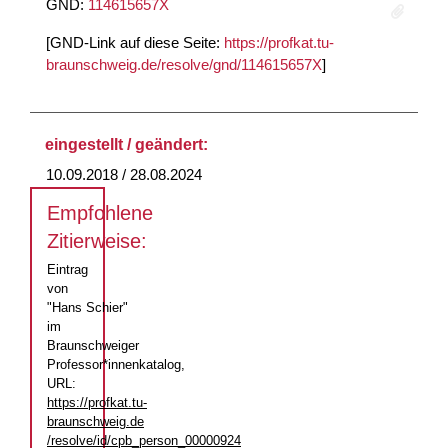
GND:
114615657X
[GND-Link auf diese Seite:
https://profkat.tu-
braunschweig.de/resolve/gnd/114615657X
]
eingestellt / geändert:
10.09.2018 / 28.08.2024
Empfohlene
Zitierweise:
Eintrag
von
"Hans Schier"
im
Braunschweiger
Professor*innenkatalog,
URL:
https://profkat.tu-
braunschweig.de
/resolve/id/cpb_person_00000924