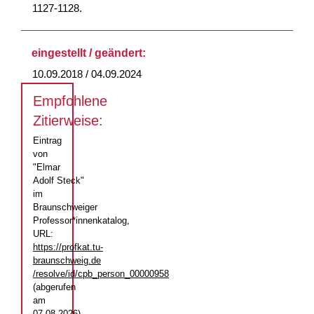
1127-1128.
eingestellt / geändert:
10.09.2018 / 04.09.2024
Empfohlene
Zitierweise:
Eintrag
von
"Elmar
Adolf Steck"
im
Braunschweiger
Professor*innenkatalog,
URL:
https://profkat.tu-
braunschweig.de
/resolve/id/cpb_person_00000958
(abgerufen
am
07.08.2026)