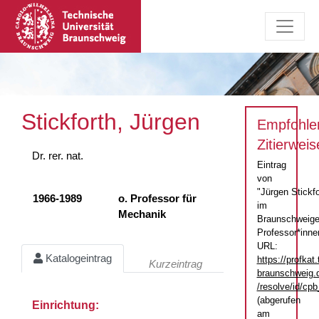
Stickforth, Jürgen
Empfohle
Zitierweis
Dr. rer. nat.
Eintrag
von
"Jürgen Stickfo
1966-1989
o. Professor für
im
Mechanik
Braunschweige
Professor*inne
URL:
Katalogeintrag
https://profkat.
Kurzeintrag
braunschweig.
/resolve/id/c
(abgerufen
Einrichtung:
am