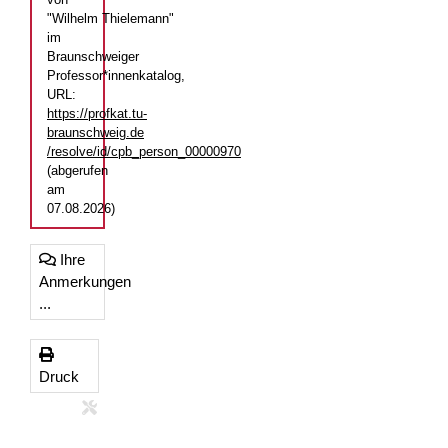
"Wilhelm Thielemann"
im
Braunschweiger
Professor*innenkatalog,
URL:
https://profkat.tu-
braunschweig.de
/resolve/id/cpb_person_00000970
(abgerufen
am
07.08.2026)
Ihre
Anmerkungen
...
Druck