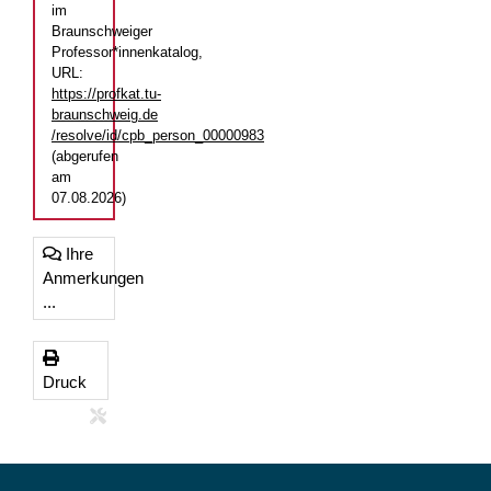
im
Braunschweiger
Professor*innenkatalog,
URL:
https://profkat.tu-
braunschweig.de
/resolve/id/cpb_person_00000983
(abgerufen
am
07.08.2026)
Ihre
Anmerkungen
...
Druck