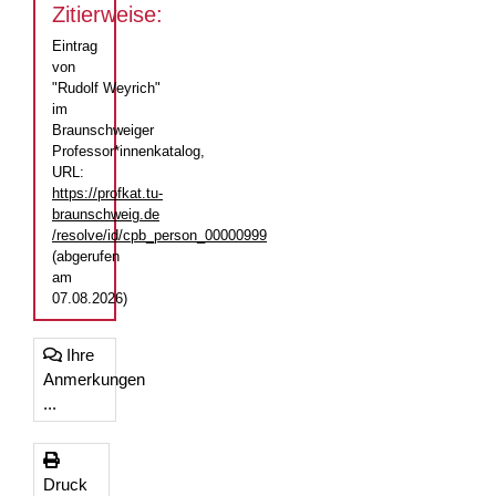
Zitierweise:
Eintrag
von
"Rudolf Weyrich"
im
Braunschweiger
Professor*innenkatalog,
URL:
https://profkat.tu-
braunschweig.de
/resolve/id/cpb_person_00000999
(abgerufen
am
07.08.2026)
Ihre
Anmerkungen
...
Druck